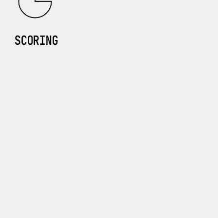
SCORING
Kunden werden durch Scoring-Modelle in
Segmente eingeteilt, die ihre relevanten
Eigenschaften und Präferenzen widerspiegeln und
somit für eine gezielte Werbeansprache genutzt
werden können. Mit Einsatz von uns entwickelter
Scoring-Modelle erreichen Sie einen höheren
Kampagnenerfolg bei zugleich verringerter
Abmeldequote – garantiert.